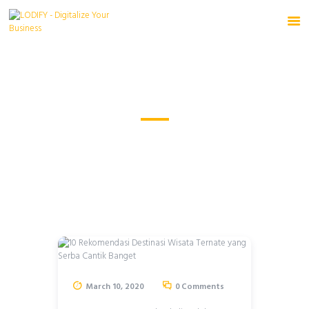
10 Rekomendasi Destinasi
HOME
Wisata Ternate yang Serba
PRODUCTS
Cantik Banget
SOURCE
HOME
ALL POSTS
...
FREE TRIAL
10 REKOMENDASI DESTINASI WISATA TERNATE
YANG...
March 10, 2020
0
Comments