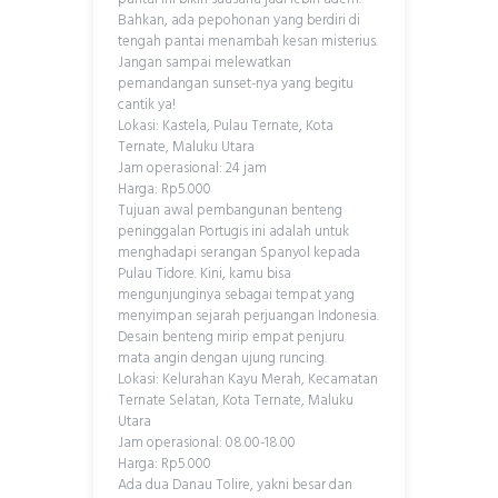
Bahkan, ada pepohonan yang berdiri di
tengah pantai menambah kesan misterius.
Jangan sampai melewatkan
pemandangan sunset-nya yang begitu
cantik ya!
Lokasi: Kastela, Pulau Ternate, Kota
Ternate, Maluku Utara
Jam operasional: 24 jam
Harga: Rp5.000
Tujuan awal pembangunan benteng
peninggalan Portugis ini adalah untuk
menghadapi serangan Spanyol kepada
Pulau Tidore. Kini, kamu bisa
mengunjunginya sebagai tempat yang
menyimpan sejarah perjuangan Indonesia.
Desain benteng mirip empat penjuru
mata angin dengan ujung runcing.
Lokasi: Kelurahan Kayu Merah, Kecamatan
Ternate Selatan, Kota Ternate, Maluku
Utara
Jam operasional: 08.00-18.00
Harga: Rp5.000
Ada dua Danau Tolire, yakni besar dan