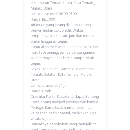
Kecamatan Ternate Utara, Kota Ternate,
Maluku Utara
Jam operasional: 08.00-16.00
Harga: Rp5.000
Air terjun yang jarang diketahui orang ini
punya medan cukup sulit. Waktu
tempuhnya sekitar satu jam dari tempat
parkir hingga air terjun.
Kamu akan melewati jalanan berbatu dan
licin. Tapi tenang, semua perjuanganmu
akan terbayar lunas ketika sampai di air
terjun.
Lokasi: Kelurahan Gambesi, Kecamatan
Ternate Selatan, Kota Ternate, Maluku
Utara
Jam operasional: 24 jam
Harga: Gratis
Di sekitar Pantai Kastela, terdapat Benteng
Kastela yang menjadi peninggalan bangsa
Portugis. Kamu tidak hanya menikmati
keindahan pesisir pantai, melainkan juga
wisata sejarah.
Banyaknya pepohonan yang mengelilingi
pantai ini bikin suasana jadi lebih adem.