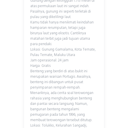
Gunung dengan ketinggian 1.715 meter di
atas permukaan laut ini sangat indah.
Pasalnya, gunung ini seperti terletak di
pulau yang dikelilingi laut.
Kamu tidak hanya menikmati keindahan
hamparan rerumputan, tetapi juga
birunya laut yang eksotis. Cantiknya
matahari terbit juga jadi tujuan utama
para pendaki.
Lokasi: Gunung Gamalama, Kota Ternate,
Pulau Ternate, Maluku Utara
Jam operasional: 24 jam
Harga: Gratis
Benteng yang berdiri di atas bukit ini
merupakan warisan Portugis. Awalnya,
benteng ini dibangun untuk pusat
penyimpanan rempah-rempah.
Menariknya, ada cerita soal terowongan
rahasia yang menghubungkan benteng
dan pantai secara langsung. Namun,
bangunan benteng mengalami
pemugaran pada tahun 1996, yang
membuat terowongan tersebut ditutup.
Lokasi: Tolukko, Kelurahan Sangadji,