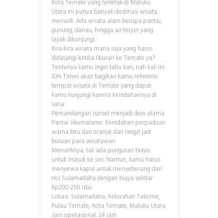
Kota Ternate yang terletak di Maluku
Utara ini punya banyak destinasi wisata
menarik. Ada wisata alam berupa pantai,
gunung, danau, hingga air terjun yang
layak dikunjungi.
Kira-kira wisata mana saja yang harus
didatangi ketika liburan ke Ternate ya?
Tentunya kamu ingin tahu kan, nah kali ini
IDN Times akan bagikan kamu referensi
tempat wisata di Ternate yang dapat
kamu kunjungi karena keindahannya di
sana.
Pemandangan sunset menjadi ikon utama
Pantai Jikomalamo. Keindahan perpaduan
warna biru dan oranye dari langit jadi
buruan para wisatawan.
Menariknya, tak ada pungutan biaya
untuk masuk ke sini. Namun, kamu harus
menyewa kapal untuk menyeberang dari
Hol Sulamadaha dengan biaya sekitar
Rp200-250 ribu.
Lokasi: Sulamadaha, Kelurahan Takome,
Pulau Ternate, Kota Ternate, Maluku Utara
Jam operasional: 24 jam