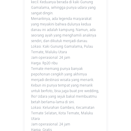
kecil. Keduanya berada di kaki Gunung
Gamalama, sehingga punya udara yang
sangat dingin.
Menariknya, ada legenda masyarakat
yang meyakini bahwa dulunya kedua
danau ini adalah kampung. Namun, ada
seorang ayah yang menghamili anaknya
sendiri, dan dikutuk menjadi danau.
Lokasi: Kaki Gunung Gamalama, Pulau
Ternate, Maluku Utara
Jam operasional: 24 jam
Harga: Rp20 ribu
Ternate memang punya banyak
pepohonan cengkih yang akhirnya
menjadi destinasi wisata yang menarik.
Kebun ini punya tempat yang menarik
untuk berfoto, bisa juga buat pre wedding,
lho! Udara yang sejuk bakal membuatmu
betah berlama-lama di sini.
Lokasi: Kelurahan Gambesi, Kecamatan
Ternate Selatan, Kota Ternate, Maluku
Utara
Jam operasional: 24 jam
Harga: Gratis