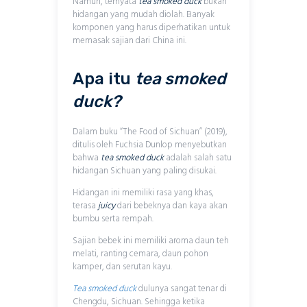
Namun, ternyata
tea smoked duck
bukan
hidangan yang mudah diolah. Banyak
komponen yang harus diperhatikan untuk
memasak sajian dari China ini.
Apa itu
tea smoked
duck?
Dalam buku “The Food of Sichuan” (2019),
ditulis oleh Fuchsia Dunlop menyebutkan
bahwa
tea smoked duck
adalah salah satu
hidangan Sichuan yang paling disukai.
Hidangan ini memiliki rasa yang khas,
terasa
juicy
dari bebeknya dan kaya akan
bumbu serta rempah.
Sajian bebek ini memiliki aroma daun teh
melati, ranting cemara, daun pohon
kamper, dan serutan kayu.
Tea smoked duck
dulunya sangat tenar di
Chengdu, Sichuan. Sehingga ketika