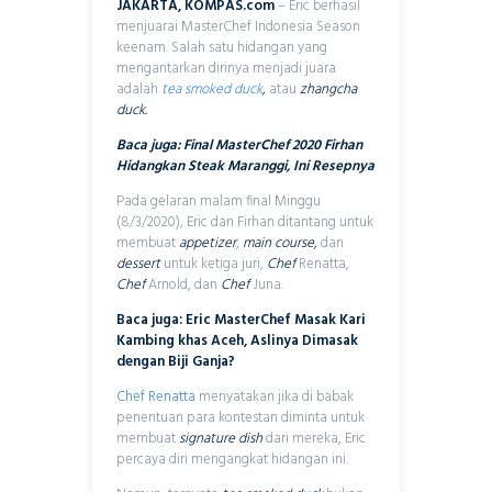
JAKARTA, KOMPAS.com
– Eric berhasil
menjuarai MasterChef Indonesia Season
keenam. Salah satu hidangan yang
mengantarkan dirinya menjadi juara
adalah
tea smoked duck
,
atau
zhangcha
duck.
Baca juga:
Final MasterChef 2020 Firhan
Hidangkan Steak Maranggi, Ini Resepnya
Pada gelaran malam final Minggu
(8/3/2020), Eric dan Firhan ditantang untuk
membuat
appetizer
,
main course,
dan
dessert
untuk ketiga juri,
Chef
Renatta,
Chef
Arnold, dan
Chef
Juna.
Baca juga:
Eric MasterChef Masak Kari
Kambing khas Aceh, Aslinya Dimasak
dengan Biji Ganja?
Chef Renatta
menyatakan jika di babak
penentuan para kontestan diminta untuk
membuat
signature dish
dari mereka, Eric
percaya diri mengangkat hidangan ini.