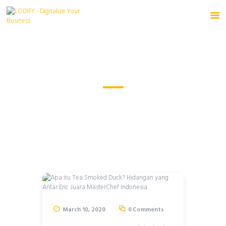
HOME
Apa itu Tea Smoked Duck?
Hidangan yang Antar Eric
PRODUCTS
Juara MasterChef Indonesia
SOURCE
FREE TRIAL
HOME
ALL POSTS
...
APA ITU TEA SMOKED DUCK? HIDANGAN YANG
ANTAR...
March 10, 2020
0
Comments